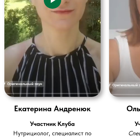
2025 Финансово-правовой клуб «Эврика»
Политика конфиденциальности
Положение о членстве
Взносы
Контакты
г. Краснодар, ул. Московская, д. 81/1, офис 308
+ 7 (964) 924-17-99
eurekaclub@yandex.ru