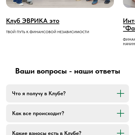
Клуб ЭВРИКА это
Инт
"Фа
ТВОЙ ПУТЬ К ФИНАНСОВОЙ НЕЗАВИСИМОСТИ
ФИНА
НАЧИН
Ваши вопросы - наши ответы
Константин Корзюков
Никита Рекалов
Что я получу в Клубе?
Президент клуба
Член президиума
Финансовый консультант,
Трейдер, наставник по
Как все происходит?
инвестор с 2015 года,
алгоритмическому трейдингу.
ведущий финансовых игр.
8 источников пассивного дохода.
3 источника пассивного дохода.
«Деньги дают тебе роскошь
Какие взносы есть в Клубе?
«Не гонитесь за деньгами —
не думать о деньгах»