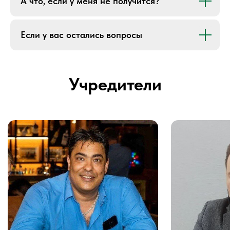
А что, если у меня не получится?
Если у вас остались вопросы
Екатерина Андренюк
Ольга Барышева
Участник Клуба
Участник Клуба
Нутрициолог, специалист по
Специалист по Авито,
БАД, энергопрактик, натуропат,
и нейросетям
аромапрактик
квалифицированный инвесто