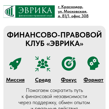
г. Краснодар,
ул. Московская,
д. 81/1, офис 308
ФИНАНСОВО-ПРАВОВОЙ
КЛУБ «ЭВРИКА»
Миссия
Среда
Фокус
Формат
Помогаем сократить путь
Помогаем с
к финансовой независимости
через поддержку, обмен опытом
через по
и реальные действия
р
Напиши нам